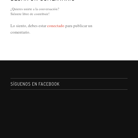
¿Quieres unirte a la conversación?
Siéntete libre de contribuir!
Lo siento, debes estar
conectado
para publicar un
comentario.
SÍGUENOS EN FACEBOOK